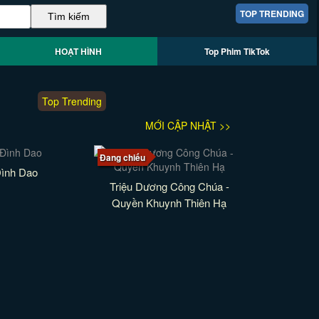
TOP TRENDING
HOẠT HÌNH
Top Phim TikTok
Top Trending
MỚI CẬP NHẬT >>
Đang chiếu
ình Dao
Triệu Dương Công Chúa -
Quyền Khuynh Thiên Hạ