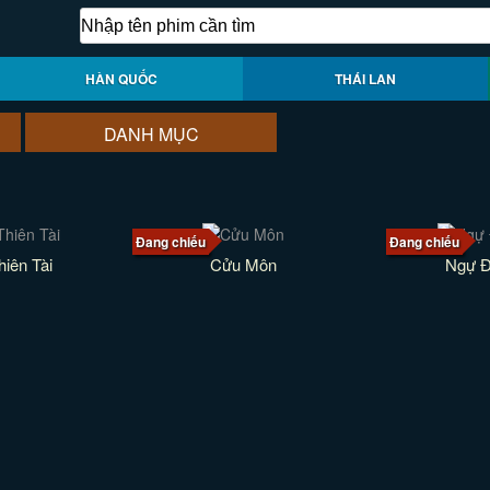
HÀN QUỐC
THÁI LAN
DANH MỤC
Đang chiếu
Đang chiếu
hiên Tài
Cửu Môn
Ngự Đ