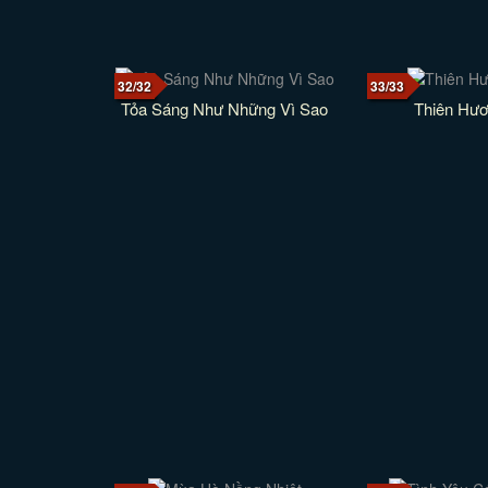
32/32
33/33
Tỏa Sáng Như Những Vì Sao
Thiên Hư