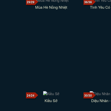
29/29
36/36
Mùa Hè Nồng Nhiệt
Tình Yêu Có
24/24
30/30
Kiều Sở
Diệu Nhãn -