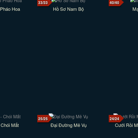
33/33
40/40
 Pháo Hoa
Hồ Sơ Nam Bộ
Mạ
25/25
24/24
 Chói Mắt
Đại Đường Mê Vụ
Cưới Rồi M