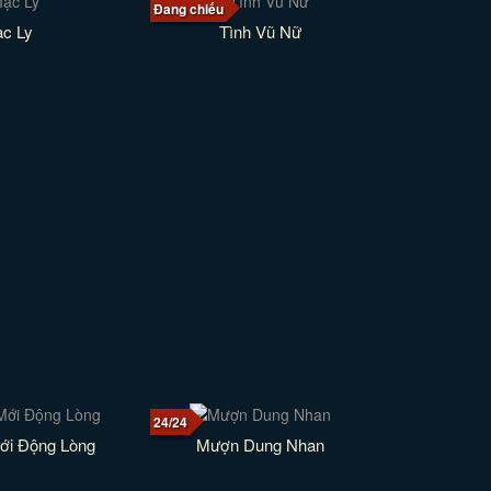
Đang chiếu
c Ly
Tình Vũ Nữ
24/24
ới Động Lòng
Mượn Dung Nhan