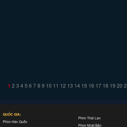
1
2
3
4
5
6
7
8
9
10
11
12
13
14
15
16
17
18
19
20
2
QUỐC GIA:
Phim Thái Lan
Phim Hàn Quốc
Phim Nhật Bản