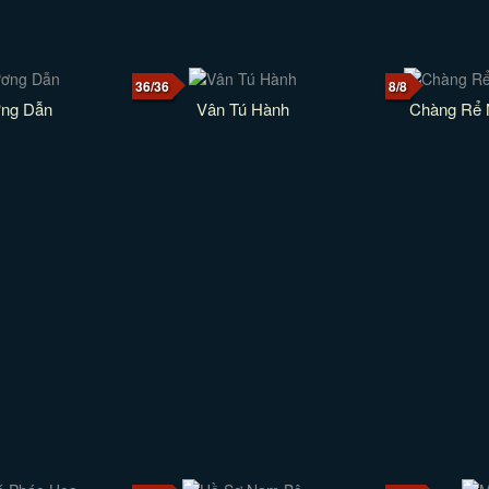
36/36
8/8
ơng Dẫn
Vân Tú Hành
Chàng Rể 