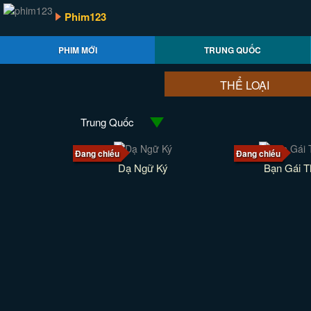
Phim123
PHIM MỚI
TRUNG QUỐC
THỂ LOẠI
Trung Quốc
Đang chiếu
Đang chiếu
Dạ Ngữ Ký
Bạn Gái T