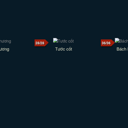
28/28
36/36
hương
Tước cốt
Bách 