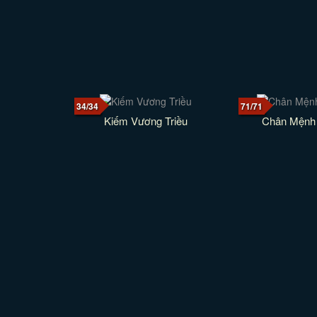
34/34
71/71
Kiếm Vương Triều
Chân Mệnh 