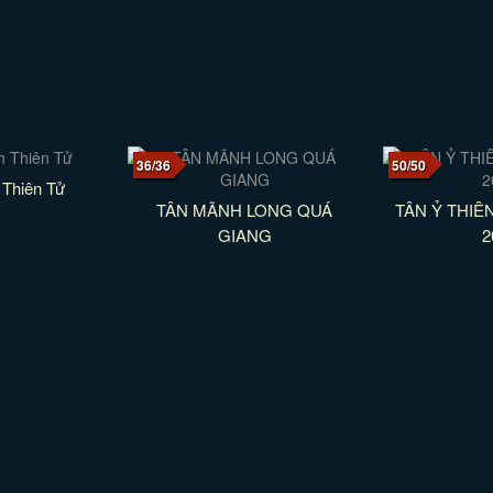
36/36
50/50
Thiên Tử
TÂN MÃNH LONG QUÁ
TÂN Ỷ THIÊ
GIANG
2