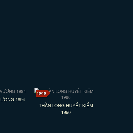
10/10
VƯƠNG 1994
THẦN LONG HUYẾT KIẾM
1990