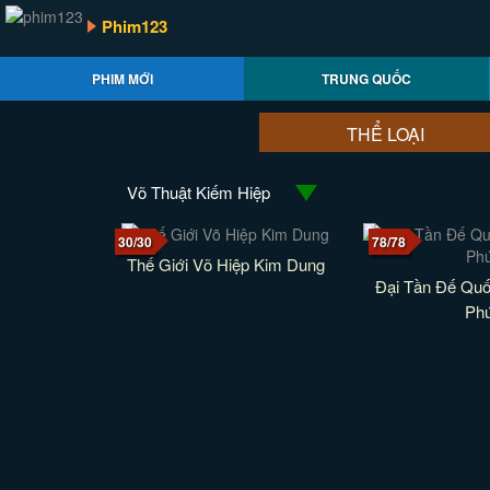
Phim123
PHIM MỚI
TRUNG QUỐC
THỂ LOẠI
Võ Thuật Kiếm Hiệp
30/30
78/78
Thế Giới Võ Hiệp Kim Dung
Đại Tần Đế Quố
Ph