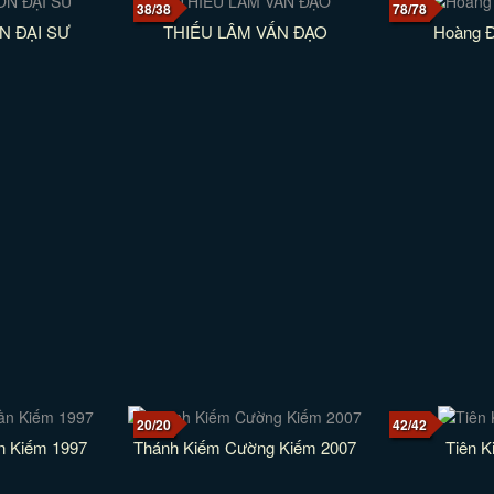
38/38
78/78
 ĐẠI SƯ
THIẾU LÂM VẤN ĐẠO
Hoàng 
20/20
42/42
n Kiếm 1997
Thánh Kiếm Cường Kiếm 2007
Tiên K