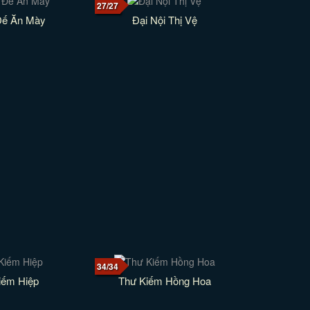
27/27
Đế Ăn Mày
Đại Nội Thị Vệ
34/34
iếm Hiệp
Thư Kiếm Hồng Hoa