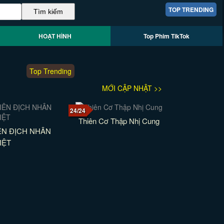
TOP TRENDING
HOẠT HÌNH
Top Phim TikTok
Top Trending
MỚI CẬP NHẬT >>
24/24
Thiên Cơ Thập Nhị Cung
ÊN ĐỊCH NHÂN
IỆT