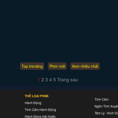
Top trending
Phim mới
Xem nhiều nhất
1
2
3
4
5
Trang sau
THỂ LOẠI PHIM:
Tình Cảm
Hành Động
Ngôn Tình Xuy
Tình Cảm Hành Động
Tâm Lý - Kinh Dị
Hành Động Hài Hước