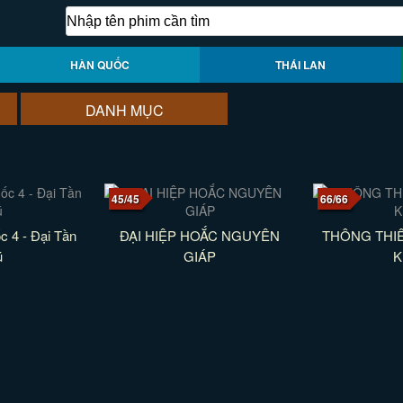
HÀN QUỐC
THÁI LAN
DANH MỤC
45/45
66/66
c 4 - Đại Tần
ĐẠI HIỆP HOẮC NGUYÊN
THÔNG THI
ú
GIÁP
K