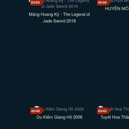
65/65
46/46
HUYỀN MÔN
Mãng Hoang Kỷ - The Legend of
Jade Sword 2018
40/40
40/40
Du Kiếm Giang Hồ 2006
Tuyết Hoa Thầ