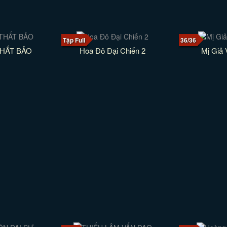
Tập Full
36/36
HẤT BẢO
Hoa Đô Đại Chiến 2
Mị Giả