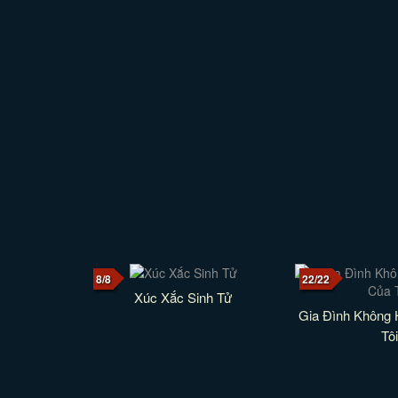
8/8
22/22
Xúc Xắc Sinh Tử
Gia Đình Không
Tôi