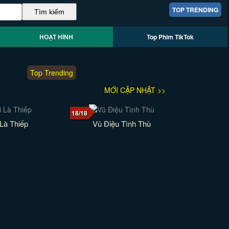
TOP TRENDING
HOẠT HÌNH
Top Phim TikTok
Top Trending
MỚI CẬP NHẬT >>
18/18
 Là Thiếp
Vũ Điệu Tình Thù