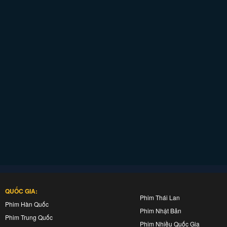
QUỐC GIA:
Phim Thái Lan
Phim Hàn Quốc
Phim Nhật Bản
Phim Trung Quốc
Phim Nhiều Quốc Gia