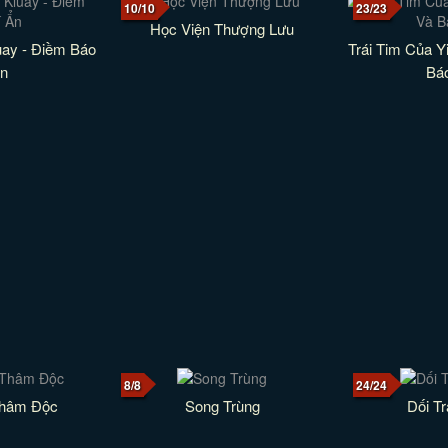
10/10
23/23
Học Viện Thượng Lưu
ay - Điềm Báo
Trái Tim Của Y
Ẩn
Bá
8/8
24/24
Thâm Độc
Song Trùng
Dối Tr