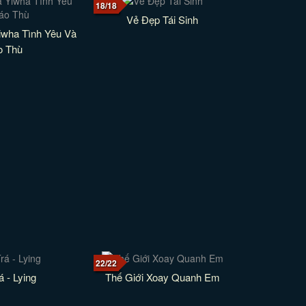
18/18
Vẻ Đẹp Tái Sinh
iwha Tình Yêu Và
o Thù
22/22
á - Lying
Thế Giới Xoay Quanh Em