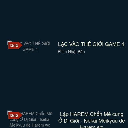
LẠC VÀO THẾ GIỚI GAME 4
13/13
Phim Nhật Bản
Lập HAREM Chốn Mê cung
12/12
Ở Dị Giới - Isekai Meikyuu de
Harem wo