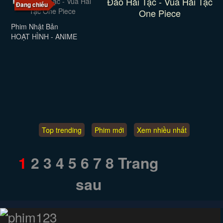
Đảo Hải Tặc - Vua Hải Tặc
Đang chiếu
One Piece
Phim Nhật Bản
HOẠT HÌNH - ANIME
Top trending
Phim mới
Xem nhiều nhất
1
2
3
4
5
6
7
8
Trang
sau