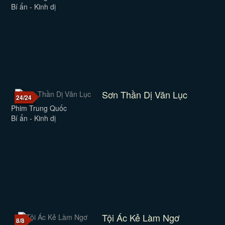
Bí ẩn - Kinh dị
Sơn Thần Dị Văn Lục
24/24
Phim Trung Quốc
Bí ẩn - Kinh dị
Tội Ác Kẻ Làm Ngơ
8/8