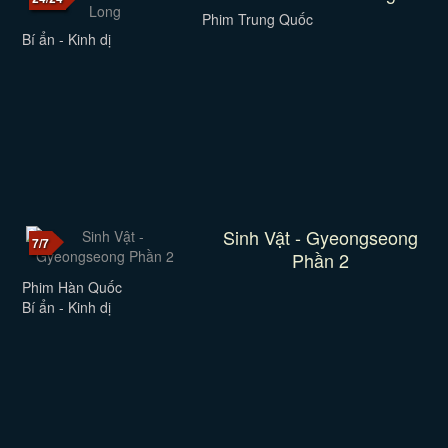
Phim Trung Quốc
Bí ẩn - Kinh dị
Sinh Vật - Gyeongseong
7/7
Phần 2
Phim Hàn Quốc
Bí ẩn - Kinh dị