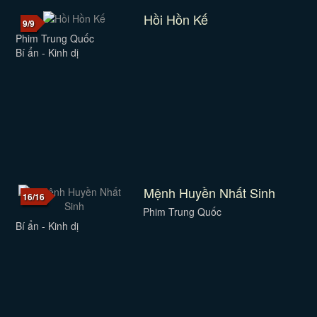
Hồi Hồn Kế
9/9
Phim Trung Quốc
Bí ẩn - Kinh dị
Mệnh Huyền Nhất Sinh
16/16
Phim Trung Quốc
Bí ẩn - Kinh dị