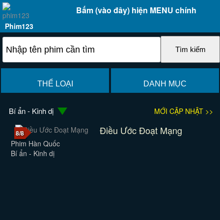
Bấm (vào đây) hiện MENU chính
Phim123
THỂ LOẠI
DANH MỤC
Bí ẩn - Kinh dị
MỚI CẬP NHẬT >>
Điều Ước Đoạt Mạng
8/8
Phim Hàn Quốc
Bí ẩn - Kinh dị