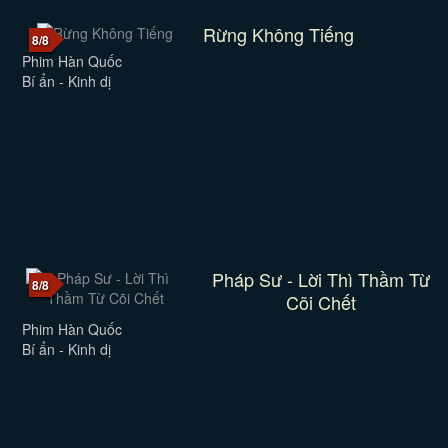
Rừng Không Tiếng
8/8
Phim Hàn Quốc
Bí ẩn - Kinh dị
Pháp Sư - Lời Thì Thầm Từ
8/8
Cõi Chết
Phim Hàn Quốc
Bí ẩn - Kinh dị