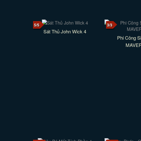
5/5
3/3
Sát Thủ John Wick 4
Phi Công S
MAVER