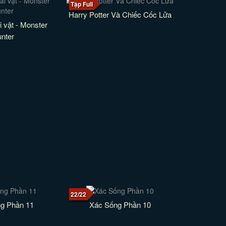
Tập Full
Harry Potter Và Chiếc Cốc Lửa
 vật - Monster
nter
22/22
g Phần 11
Xác Sống Phần 10