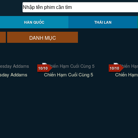
HÀN QUỐC
THÁI LAN
DANH MỤC
10/10
10/10
esday Addams
Chiến Hạm Cuối Cùng 5
Chiến Hạm