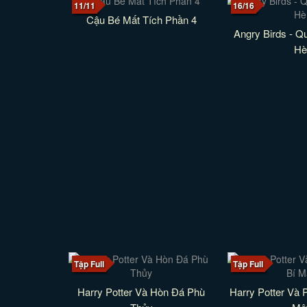
11/11
16/16
Cậu Bé Mất Tích Phần 4
Angry Birds - 
Hè
Tập Full
Tập Full
Harry Potter Và Hòn Đá Phù
Harry Potter Và