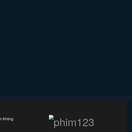
ên Không