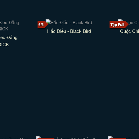
6/6
Tập Full
Hắc Điểu - Black Bird
Cuộc Chi
iêu Đẳng
ICK