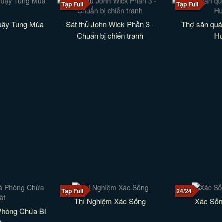
Tập Full
Tập Full
Quậy Tung Mùa
Sát thủ John Wick Phần 3 -
Thợ săn quái
Chuẩn bị chiến tranh
Hu
Tập Full
24/24
Thí Nghiệm Xác Sống
Xác Sốn
 Phòng Chứa Bí