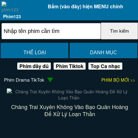
Bấm (vào đây) hiện MENU chính
Phim123
THỂ LOẠI
DANH MỤC
Phim đầy đủ
Phim Tiktok
Top Ca nhạc
Phim Drama TikTok
PHIM BỘ MỚI >>
Chàng Trai Xuyên Không Vào Bạo Quân Hoàng
Đế Xử Lý Loạn Thần