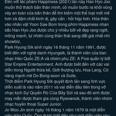
Đến với tác phẩm Happiness (2021) lần này Han Hyo Joo
muốn thử thách bản thân mình, cô muốn bước ra khỏi vòng
vây an toàn của bản thân để tìm kiếm một thể loại mới mẻ
hơn và đậm chất kinh dị, gây cấn - hồi hộp hơn. Hóa thân
vào nhân vật Yoon Sae Bom trong phim Happiness nhan
sắc Han Hyo Joo được chú ý nhiều bởi vẻ đẹp rạng ngời,
mỏng manh, tự nhiên cùng thần thái sang đắt giá nhất nhì
showbiz.
Park Hyung Sik sinh ngày 16 tháng 11 năm 1991, được
biết đến với nghệ danh Hyungsik, là thành viên của ban
nhạc Hàn Quốc ZE:A và nhóm phụ ZE: A Five quản lý bởi
Star Empire Entertainment. Anh được biết đến với các vai
diễn trong Người thừa kế, Giới thượng lưu, Hoa Lang, Cô
nàng mạnh mẽ Do Bong-soon và Suits.
Thời điểm Park Hyung Sik quyết định lấn sang lĩnh vực
diễn xuất là vào năm 2011 và vai diễn đầu tiên trong vở
nhạc kịch Sự Quyến Rũ Của Bầy Sói và sau đó anh được
may mắn được tham gia cùng Ryeowook, thành viên nhóm
nhạc huyền thoại Super Junior.
Jo Woo Jin sinh ngày 16 tháng 1 năm 1979 là một diễn
viên Hàn Quốc. Ông được biết đến như một diễn viên phụ