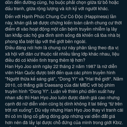
dồn đến đường cùng, họ buộc phải chọn giữa từ bỏ hoặc
đấu tranh, giữa rộng lượng và ích kỷ với người khác.
Đến với Hạnh Phúc Chung Cư Có Độc (Happiness) lần
này, khán giả sẽ được chứng kiến toàn cảnh chung cư thời
điểm đi vào hoạt động một căn bệnh truyền nhiễm lạ lây
lan khắp các hộ gia đình sinh sống đã khiến cả tòa nhà bị
phong tỏa biệt lập với thế giới bên ngoài.
Điều đáng nói hơn là chung cư này phân tầng theo địa vị
xã hội với dân cư thuộc rất nhiều tầng lớp khác nhau, liệu
điều đó có khiến tình trạng thêm tệ hơn?
Han Hyo Joo sinh ngày 22 tháng 2 năm 1987 là nữ diễn
viên Hàn Quốc được biết đến qua các phim truyền hình
"Người thừa kế sáng giá", "Dong Yi" và "Hai thế giới". Năm
2010, cô thắng giải Daesang của đài MBC với bộ phim
truyền hình "Dong Yi". Luận về thiên phú diễn xuất hay
nhan sắc thì Han Hyo Joo luôn được đánh giá cao nhưng
cạnh đó nữ diễn viên cũng bị dính không ít tai tiếng “từ trên
trời rơi xuống”. Dù vậy nhưng Han Hyo Joo thay vì tranh cãi
thì cô im lặng cố gắng đóng góp những vai diễn đắt giá
hơn nên đã lấy lại được chỗ đứng của mình trong giới Kbiz.