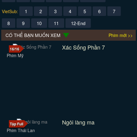
1
2
3
4
5
6
7
VietSub:
8
9
10
11
12-End
CÓ THỂ BẠN MUỐN XEM
Phim mới >>
Xác Sống Phần 7
16/16
Phim Mỹ
Ngôi làng ma
Tập Full
Phim Thái Lan