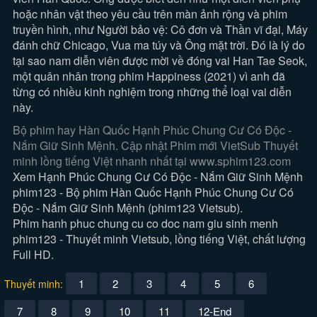
hoặc nhân vật theo yêu cầu trên màn ảnh rộng và phim
truyền hình, như Người bảo vệ: Cô đơn và Thần vĩ đại, Máy
đánh chữ Chicago, Vua ma túy và Ông mặt trời. Đó là lý do
tại sao nam diễn viên được mời về đóng vai Han Tae Seok,
một quân nhân trong phim Happiness (2021) vì anh đã
từng có nhiều kinh nghiệm trong những thể loại vai diễn
này.
Bộ phim hay Hàn Quốc Hạnh Phúc Chung Cư Có Độc -
Nắm Giữ Sinh Mệnh. Cập nhật Phim mới VietSub Thuyết
minh lồng tiếng Việt nhanh nhất tại www.sphim123.com
Xem Hạnh Phúc Chung Cư Có Độc - Nắm Giữ Sinh Mệnh
phim123 - Bộ phim Hàn Quốc Hạnh Phúc Chung Cư Có
Độc - Nắm Giữ Sinh Mệnh (phim123 Vietsub).
Phim hanh phuc chung cu co doc nam giu sinh menh
phim123 - Thuyết minh Vietsub, lồng tiếng Việt, chất lượng
Full HD.
1
2
3
4
5
6
Thuyết minh:
7
8
9
10
11
12-End