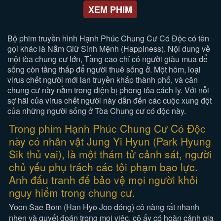
XEM PHIM
Bộ phim truyền hình Hạnh Phúc Chung Cư Có Độc có tên
gọi khác là Nắm Giữ Sinh Mệnh (Happiness). Nội dung về
một tòa chung cư lớn, Tầng cao chỉ có người giàu mua để
sống còn tầng thấp để người thuê sống ở. Một hôm, loại
virus chết người mới lan truyền khắp thành phố, và căn
chung cư này nằm trong diện bị phong tỏa cách ly. Với nỗi
sợ hãi của virus chết người này dẫn đến các cuộc xung đột
của những người sống ở Tòa Chung cư có độc này.
Trong phim Hạnh Phúc Chung Cư Có Độc
này có nhân vật Jung Yi Hyun (Park Hyung
Sik thủ vai), là một thám tử cảnh sát, người
chủ yếu phụ trách các tội phạm bạo lực.
Anh đấu tranh để bảo vệ mọi người khỏi
nguy hiểm trong chung cư.
Yoon Sae Bom (Han Hyo Joo đóng) cô nàng rất nhanh
nhẹn và quyết đoán trong mọi việc, cô ấy có hoàn cảnh gia