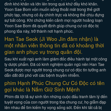
đình khó khăn và lớn lên trong quá khứ đầy khó khăn.
Yoon Sae Bom vốn muốn sống thoải mái trong thế giới
phức tạp, nhưng cô ấy chính trực và không thể chịu đựng
sự bất công. Khi chứng kiến cảnh mọi người hoảng loạn
Yoon Sae Bom đã quyết định giúp chung cư có độc bị
phong tỏa này, trở thành nơi hạnh phúc.
Han Tae Seok (Ji Woo Jin đảm nhận) là
một nhân viên thông tin đã có khoảng thời
gian anh phục vụ trong quân đội.
Sau khi xuất ngũ anh làm giám đốc điều hành tại một công
ty dược phẩm. Đã có kinh nghiệm quân ngũ nên Han Tae
Seok được mọi người trong chung cư có độc tin tưởng anh
dẫn dắt đối phó với các bệnh truyền nhiễm.
phim Hạnh Phúc Chung Cư Có Độc có tên
gọi khác là Nắm Giữ Sinh Mệnh
Phim đã lột tả sự sinh tồn những cuộc đấu tranh tâm lý đến
tuyệt vọng của con người trong tòa chung cư, họ giẫm đạp
lên nhau để tìm kiếm hy vọng sống sót. Đến khi tất cả bị