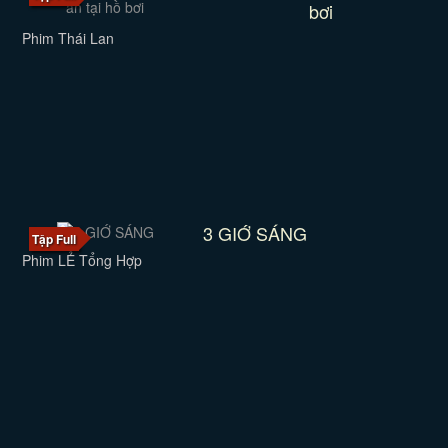
bơi
Phim Thái Lan
3 GIỚ SÁNG
Tập Full
Phim LẺ Tổng Hợp