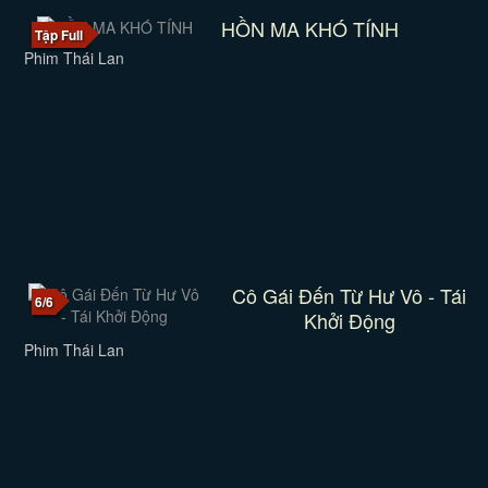
HỒN MA KHÓ TÍNH
Tập Full
Phim Thái Lan
Cô Gái Đến Từ Hư Vô - Tái
6/6
Khởi Động
Phim Thái Lan