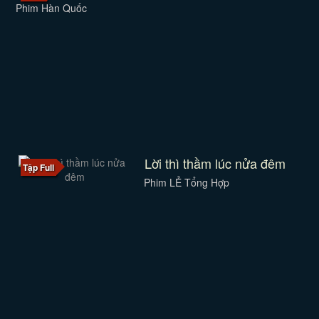
Phim Hàn Quốc
Lời thì thầm lúc nửa đêm
Tập Full
Phim LẺ Tổng Hợp