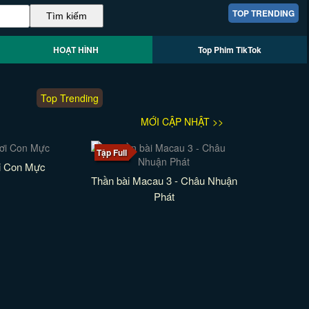
TOP TRENDING
HOẠT HÌNH
Top Phim TikTok
Top Trending
MỚI CẬP NHẬT >>
Tập Full
i Con Mực
Thần bài Macau 3 - Châu Nhuận
Phát