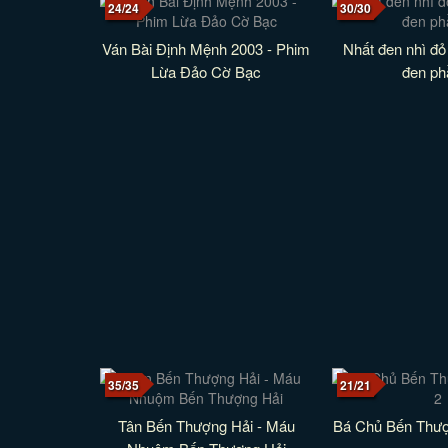
24/24
30/30
Ván Bài Định Mệnh 2003 - Phim
Nhất đen nhì đỏ 
Lừa Đảo Cờ Bạc
đen ph
35/35
21/21
Tân Bến Thượng Hải - Máu
Bá Chủ Bến Thượ