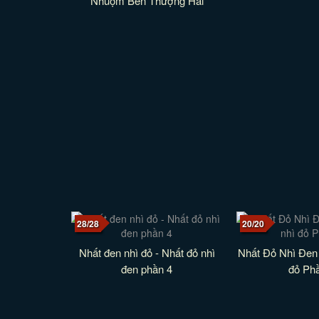
Nhuộm Bến Thượng Hải
28/28
20/20
Nhất đen nhì đỏ - Nhất đỏ nhì
Nhất Đỏ Nhì Đen 
đen phần 4
đỏ Ph