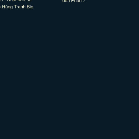
đen Phần 7
u Hùng Tranh Bịp