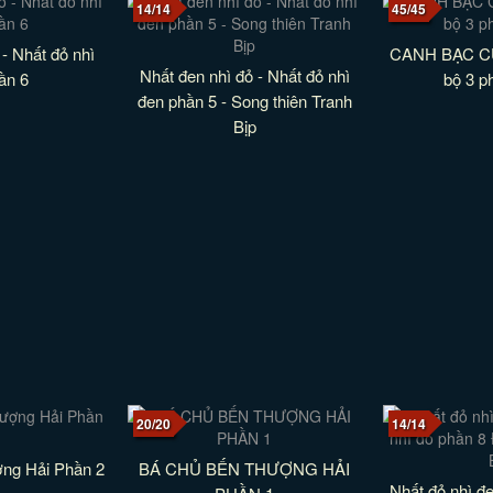
14/14
45/45
- Nhất đỏ nhì
CANH BẠC CU
Nhất đen nhì đỏ - Nhất đỏ nhì
ần 6
bộ 3 p
đen phần 5 - Song thiên Tranh
Bịp
20/20
14/14
ng Hải Phần 2
BÁ CHỦ BẾN THƯỢNG HẢI
Nhất đỏ nhì đe