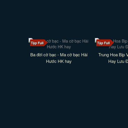
Tập Full
Tập Full
Ba đời cờ bạc - Ma cờ bạc Hài
Trung Hoa Bịp 
Hước HK hay
Hay Lưu 