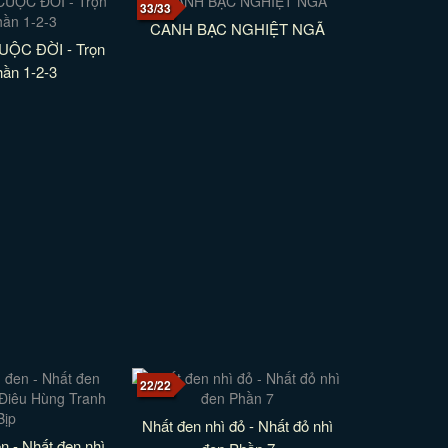
33/33
CANH BẠC NGHIỆT NGÃ
ỘC ĐỜI - Trọn
hần 1-2-3
22/22
Nhất đen nhì đỏ - Nhất đỏ nhì
n - Nhất đen nhì