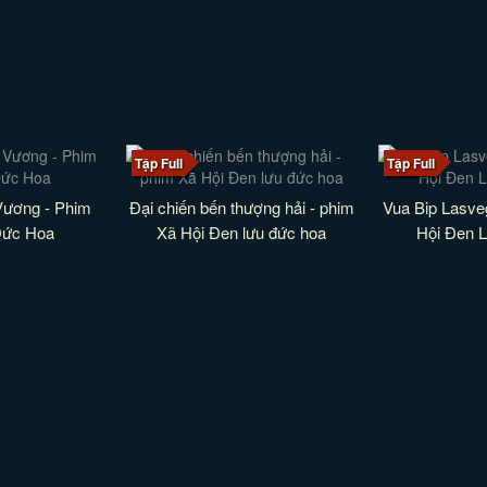
Tập Full
Tập Full
Vương - Phim
Đại chiến bến thượng hải - phim
Vua Bip Lasve
Đức Hoa
Xã Hội Đen lưu đức hoa
Hội Đen 