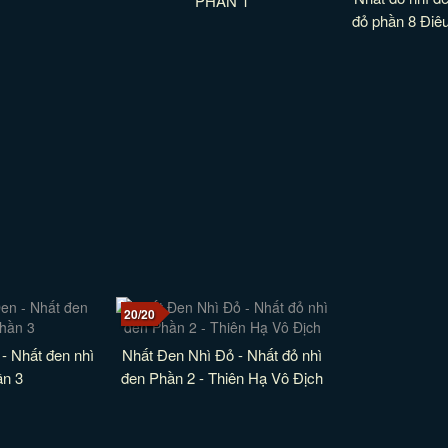
PHẦN 1
đỏ phần 8 Điê
20/20
- Nhất đen nhì
Nhất Đen Nhì Đỏ - Nhất đỏ nhì
ần 3
đen Phần 2 - Thiên Hạ Vô Địch