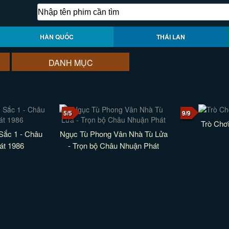
HÀN QUỐC
THÁI LAN
DANH MỤC
5/5
9/9
Trò Chơ
Sắc 1 - Châu
Ngục Tù Phong Vân Nhà Tù Lửa
át 1986
- Trọn bộ Châu Nhuận Phát