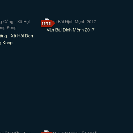
35/35
Ván Bài Định Mệnh 2017
ng - Xã Hội Đen
g Kong