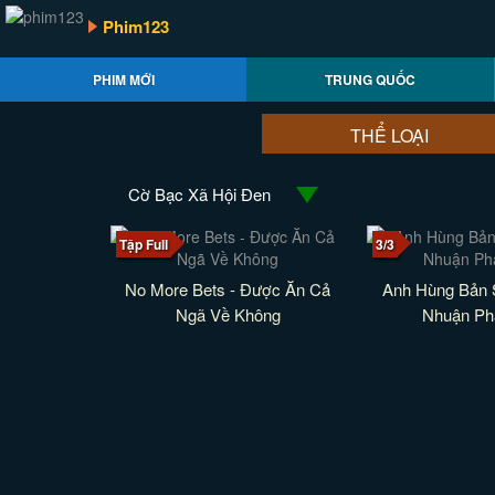
Phim123
PHIM MỚI
TRUNG QUỐC
THỂ LOẠI
Cờ Bạc Xã Hội Đen
Tập Full
3/3
No More Bets - Được Ăn Cả
Anh Hùng Bản 
Ngã Về Không
Nhuận Ph