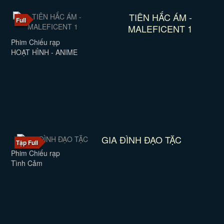
TIÊN HẮC ÁM -
Full
MALEFICENT 1
Phim Chiếu rạp
HOẠT HÌNH - ANIME
GIA ĐÌNH ĐẠO TẶC
Tập Full
Phim Chiếu rạp
Tình Cảm