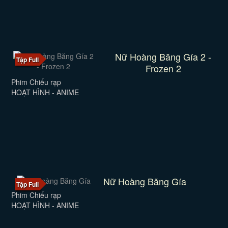
Nữ Hoàng Băng Gía 2 -
Tập Full
Frozen 2
Phim Chiếu rạp
HOẠT HÌNH - ANIME
Nữ Hoàng Băng Gía
Tập Full
Phim Chiếu rạp
HOẠT HÌNH - ANIME