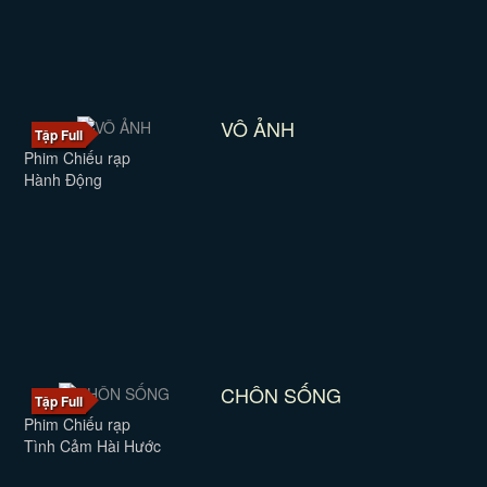
VÔ ẢNH
Tập Full
Phim Chiếu rạp
Hành Động
CHÔN SỐNG
Tập Full
Phim Chiếu rạp
Tình Cảm Hài Hước