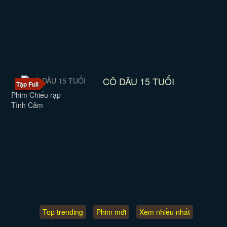
CÔ DÂU 15 TUỔI
Tập Full
Phim Chiếu rạp
Tình Cảm
Top trending
Phim mới
Xem nhiều nhất