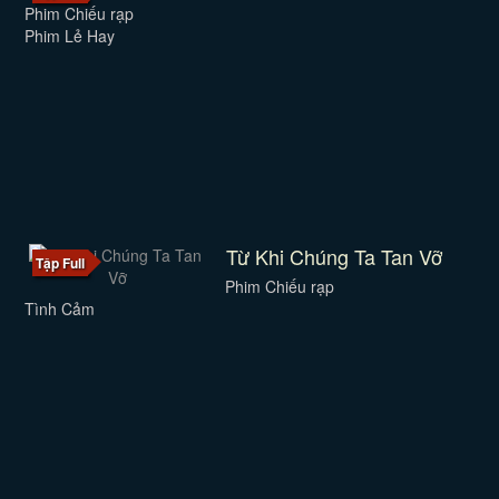
Phim Chiếu rạp
Phim Lẻ Hay
Từ Khi Chúng Ta Tan Vỡ
Tập Full
Phim Chiếu rạp
Tình Cảm