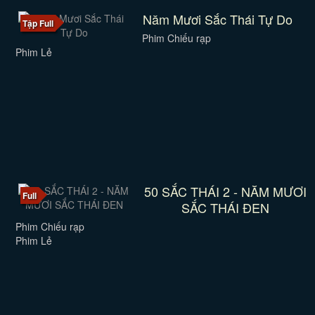
Năm Mươi Sắc Thái Tự Do
Tập Full
Phim Chiếu rạp
Phim Lẻ
50 SẮC THÁI 2 - NĂM MƯƠI
Full
SẮC THÁI ĐEN
Phim Chiếu rạp
Phim Lẻ