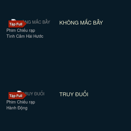
KHÔNG MẮC BẪY
Tập Full
Phim Chiếu rạp
Tình Cảm Hài Hước
TRUY ĐUỔI
Tập Full
Phim Chiếu rạp
Hành Động