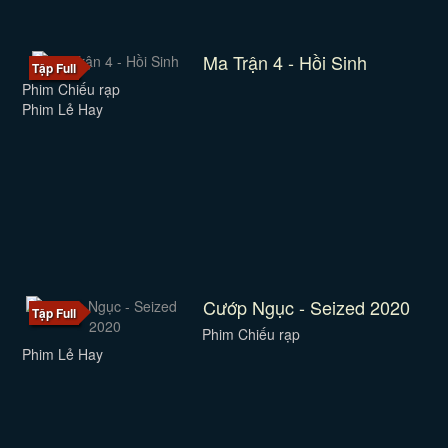
Ma Trận 4 - Hồi Sinh
Tập Full
Phim Chiếu rạp
Phim Lẻ Hay
Cướp Ngục - Seized 2020
Tập Full
Phim Chiếu rạp
Phim Lẻ Hay